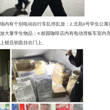
场内有个别电动自行车乱停乱放；
北苑
号学生公寓
2.
6
放大量学生物品；
校园咖啡店内有电动滑板车
室内
4.
上锁且钥匙挂在门上。