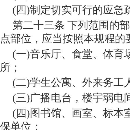
(
四
)
制定切实可行的应急
第二十三条
下列范围的部
点部位，应当按照本规程的
(
一
)
音乐厅
、食堂、体育
所
；
(
二
)
学生公寓、外来务工
(
三
)
广播电台
，楼宇弱电
(
四
)
图书馆、
画室
、标本
保单位；