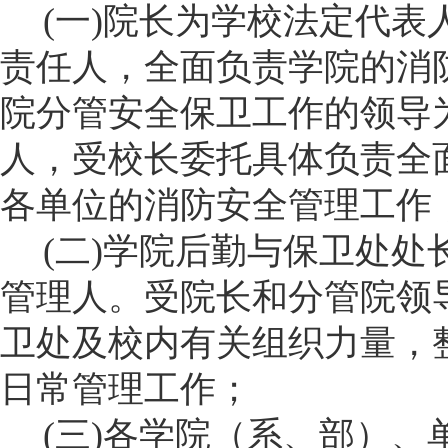
(
一
)
院
长为学校法定代表
责任人，全面负责学
院
的消
院
分管安全保卫工作的领
导
人，受校长委托具体负责全
各单位的消防安全管理工作
(
二
)
学
院后勤与保卫处
处
管理人。受
院
长和分管
院
领
卫处
及校内有关组织力量，
日常管理工作；
(
三
)
各学院
（系、部）
、