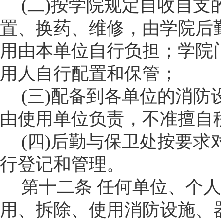
(
二
)
按学
院
规定自收自支
置、换药、维修，由学
院后
用由本单位自行负担；学
院
用人自行配置和保管；
(
三
)
配备到各单位的消防
由使用单位负责，不准擅自
(
四
)
后勤与保卫处
按要求
行登记和管理。
第十二条
任何单位、个人
用、拆除、使用消防设施、