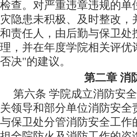
检查。对严重违章违规的单
灾隐患未积极、及时整改，
和责任人，由
后勤与保卫处
理，并在年度学
院
相关评优
否决"的建议
。
第二章
消
第六条
学
院
成立消防安全
关领导和部分单位消防安全
与保卫处分管
消防
安全工作
担全
院
防火及消防工作的咨